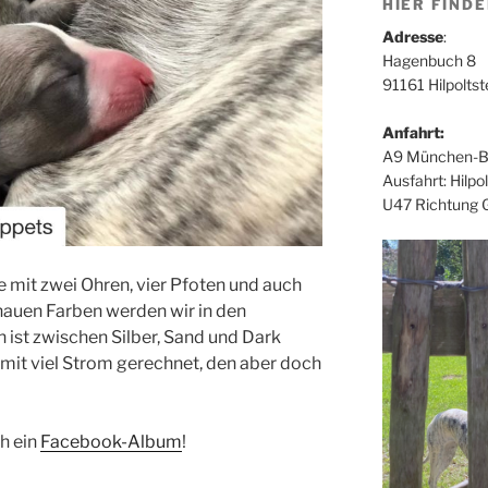
HIER FINDE
Adresse
:
Hagenbuch 8
91161 Hilpoltst
Anfahrt:
A9 München-Be
Ausfahrt: Hilpol
U47 Richtung 
e mit zwei Ohren, vier Pfoten und auch
nauen Farben werden wir in den
 ist zwischen Silber, Sand und Dark
t mit viel Strom gerechnet, den aber doch
ch ein
Facebook-Album
!