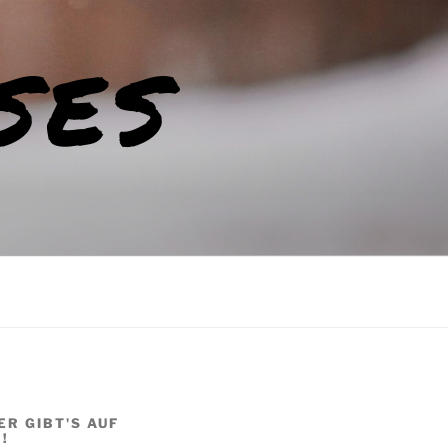
SES
ER GIBT'S AUF
!