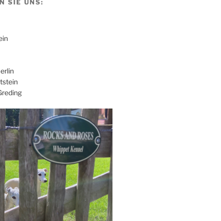
N SIE UNS:
ein
rlin
tstein
Greding