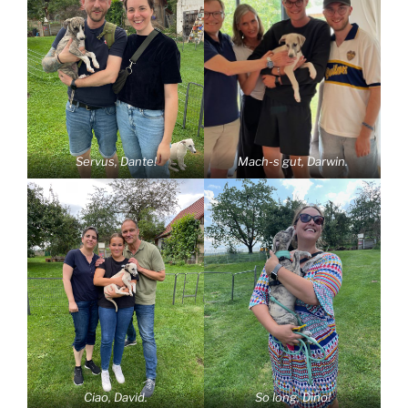
Servus, Dante!
Mach-s gut, Darwin.
Ciao, David.
So long, Dino!