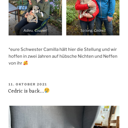
Adieu, Cooper!
So long, Cedric!
*eure Schwester Camilla hält hier die Stellung und wir
hoffen in zwei Jahren auf hübsche Nichten und Neffen
von ihr
VERÖFFENTLICHT
11. OKTOBER 2021
Cedric is back…
AM