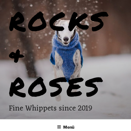
Zum
ROCKS
Inhalt
springen
&
ROSES
Fine Whippets since 2019
Menü