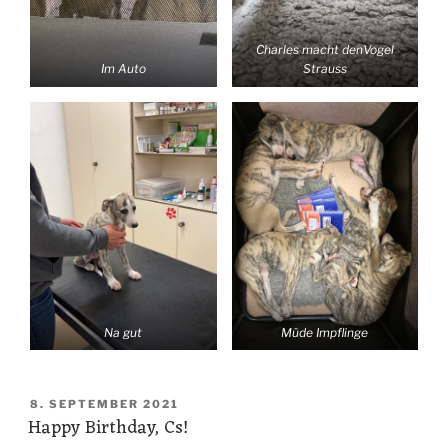
Charles macht denVogel
Im Auto
Strauss
Na gut
Müde Impflinge
VERÖFFENTLICHT
8. SEPTEMBER 2021
Happy Birthday, Cs!
AM