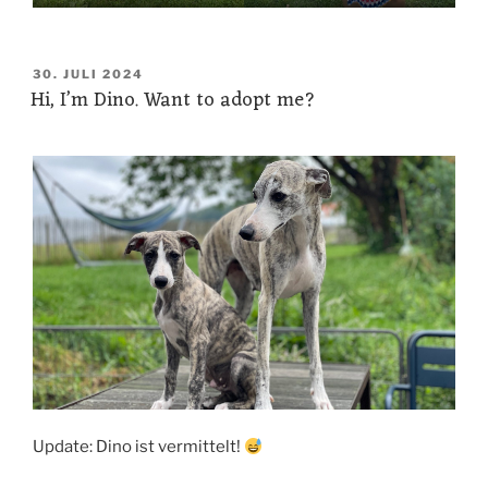
VERÖFFENTLICHT
30. JULI 2024
Hi, I’m Dino. Want to adopt me?
AM
Update: Dino ist vermittelt!