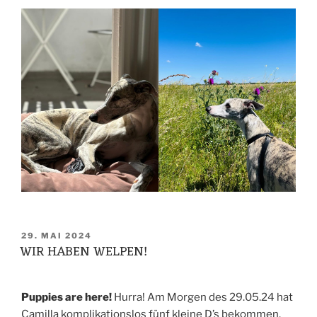
VERÖFFENTLICHT
29. MAI 2024
WIR HABEN WELPEN!
AM
Puppies are here!
Hurra! Am Morgen des 29.05.24 hat
Camilla komplikationslos fünf kleine D’s bekommen.