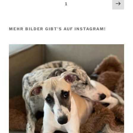
Beitragsnavigation
Näch
Seite
1
Seit
MEHR BILDER GIBT'S AUF INSTAGRAM!